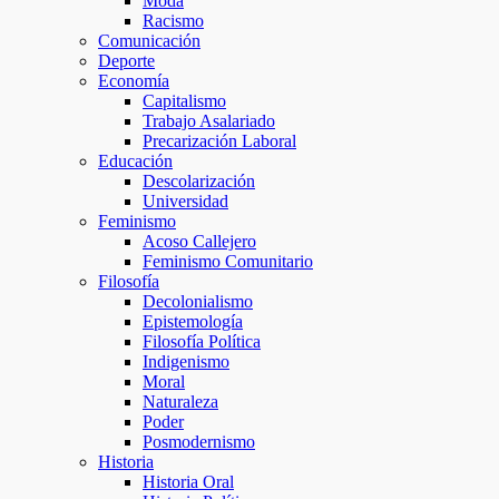
Moda
Racismo
Comunicación
Deporte
Economía
Capitalismo
Trabajo Asalariado
Precarización Laboral
Educación
Descolarización
Universidad
Feminismo
Acoso Callejero
Feminismo Comunitario
Filosofía
Decolonialismo
Epistemología
Filosofía Política
Indigenismo
Moral
Naturaleza
Poder
Posmodernismo
Historia
Historia Oral