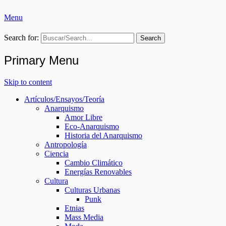
Menu
Ruptura Colectiva (RC)
Search for:
Primary Menu
Skip to content
Artículos/Ensayos/Teoría
Anarquismo
Amor Libre
Eco-Anarquismo
Historia del Anarquismo
Antropología
Ciencia
Cambio Climático
Energías Renovables
Cultura
Culturas Urbanas
Punk
Etnias
Mass Media