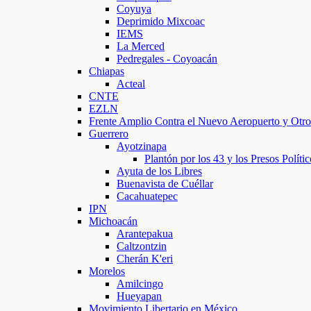
Coyuya
Deprimido Mixcoac
IEMS
La Merced
Pedregales - Coyoacán
Chiapas
Acteal
CNTE
EZLN
Frente Amplio Contra el Nuevo Aeropuerto y Otr
Guerrero
Ayotzinapa
Plantón por los 43 y los Presos Polític
Ayuta de los Libres
Buenavista de Cuéllar
Cacahuatepec
IPN
Michoacán
Arantepakua
Caltzontzin
Cherán K'eri
Morelos
Amilcingo
Hueyapan
Movimiento Libertario en México