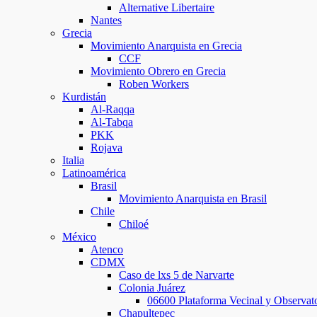
Alternative Libertaire
Nantes
Grecia
Movimiento Anarquista en Grecia
CCF
Movimiento Obrero en Grecia
Roben Workers
Kurdistán
Al-Raqqa
Al-Tabqa
PKK
Rojava
Italia
Latinoamérica
Brasil
Movimiento Anarquista en Brasil
Chile
Chiloé
México
Atenco
CDMX
Caso de lxs 5 de Narvarte
Colonia Juárez
06600 Plataforma Vecinal y Observato
Chapultepec