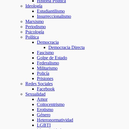
Historia Política
Ideología
Estudiantilismo
Insurreccionalismo
Marxismo
Periodismo
Psicología
Política
Democracia
Democracia Directa
Fascismo
Golpe de Estado
Federalismo
Militarismo
Policía
Prisiones
Redes Sociales
Facebook
Sexualidad
Amor
Coitocentrismo
Erotismo
Género
Heteronormatividad
LGBTI