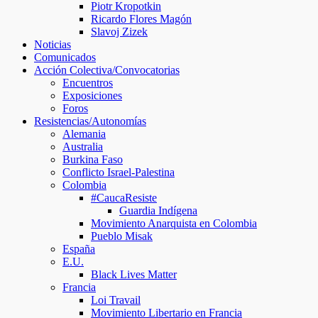
Piotr Kropotkin
Ricardo Flores Magón
Slavoj Zizek
Noticias
Comunicados
Acción Colectiva/Convocatorias
Encuentros
Exposiciones
Foros
Resistencias/Autonomías
Alemania
Australia
Burkina Faso
Conflicto Israel-Palestina
Colombia
#CaucaResiste
Guardia Indígena
Movimiento Anarquista en Colombia
Pueblo Misak
España
E.U.
Black Lives Matter
Francia
Loi Travail
Movimiento Libertario en Francia