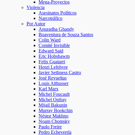
Mega-Proyectos
Violencia
Asesinatos Políticos
Narcotráfico
Por Autor
Anuradha Ghandy
Boaventura de Souza Santos
Colin Ward
Comité Invisible
Edward Said
Eric Hobsbawm
Felix Guatarri
Henri Lefebvre
Javier Sethness Castro
José Revueltas
Louis Althusser
Karl Marx
Michel Foucault
Michel Onfray
Mijail Bakunin
Murray Bookchin
Néstor Makhno
Noam Chomsky
Paulo Freire
Pedro Echeverría