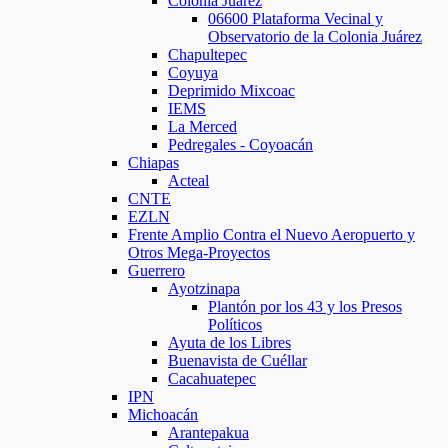
Colonia Juárez
06600 Plataforma Vecinal y
Observatorio de la Colonia Juárez
Chapultepec
Coyuya
Deprimido Mixcoac
IEMS
La Merced
Pedregales - Coyoacán
Chiapas
Acteal
CNTE
EZLN
Frente Amplio Contra el Nuevo Aeropuerto y
Otros Mega-Proyectos
Guerrero
Ayotzinapa
Plantón por los 43 y los Presos
Políticos
Ayuta de los Libres
Buenavista de Cuéllar
Cacahuatepec
IPN
Michoacán
Arantepakua