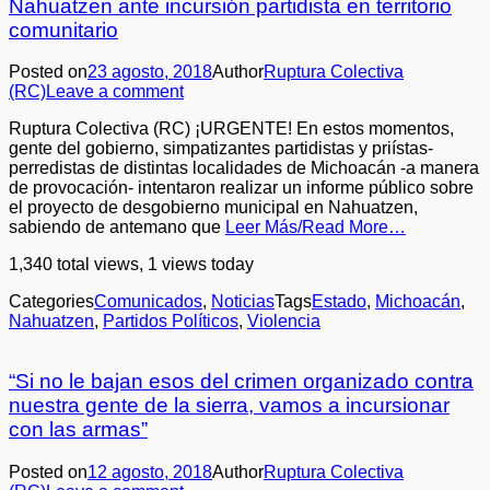
Nahuatzen ante incursión partidista en territorio
comunitario
Posted on
23 agosto, 2018
Author
Ruptura Colectiva
(RC)
Leave a comment
Ruptura Colectiva (RC) ¡URGENTE! En estos momentos,
gente del gobierno, simpatizantes partidistas y priístas-
perredistas de distintas localidades de Michoacán -a manera
de provocación- intentaron realizar un informe público sobre
el proyecto de desgobierno municipal en Nahuatzen,
sabiendo de antemano que
Leer Más/Read More…
1,340 total views, 1 views today
Categories
Comunicados
,
Noticias
Tags
Estado
,
Michoacán
,
Nahuatzen
,
Partidos Políticos
,
Violencia
“Si no le bajan esos del crimen organizado contra
nuestra gente de la sierra, vamos a incursionar
con las armas”
Posted on
12 agosto, 2018
Author
Ruptura Colectiva