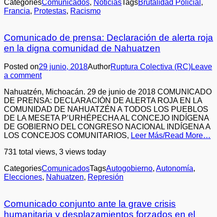
Categories
Comunicados
,
Noticias
Tags
Brutalidad Policial
,
Francia
,
Protestas
,
Racismo
Comunicado de prensa: Declaración de alerta roja
en la digna comunidad de Nahuatzen
Posted on
29 junio, 2018
Author
Ruptura Colectiva (RC)
Leave
a comment
Nahuatzén, Michoacán. 29 de junio de 2018 COMUNICADO
DE PRENSA: DECLARACIÓN DE ALERTA ROJA EN LA
COMUNIDAD DE NAHUATZÉN A TODOS LOS PUEBLOS
DE LA MESETA P’URHÉPECHA AL CONCEJO INDÍGENA
DE GOBIERNO DEL CONGRESO NACIONAL INDÍGENA A
LOS CONCEJOS COMUNITARIOS,
Leer Más/Read More…
731 total views, 3 views today
Categories
Comunicados
Tags
Autogobierno
,
Autonomía
,
Elecciones
,
Nahuatzen
,
Represión
Comunicado conjunto ante la grave crisis
humanitaria y desplazamientos forzados en el