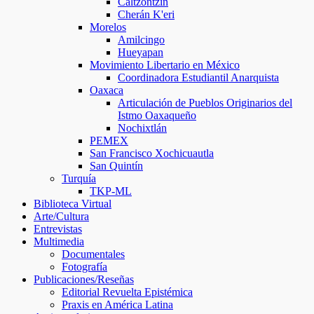
Caltzontzin
Cherán K'eri
Morelos
Amilcingo
Hueyapan
Movimiento Libertario en México
Coordinadora Estudiantil Anarquista
Oaxaca
Articulación de Pueblos Originarios del
Istmo Oaxaqueño
Nochixtlán
PEMEX
San Francisco Xochicuautla
San Quintín
Turquía
TKP-ML
Biblioteca Virtual
Arte/Cultura
Entrevistas
Multimedia
Documentales
Fotografía
Publicaciones/Reseñas
Editorial Revuelta Epistémica
Praxis en América Latina