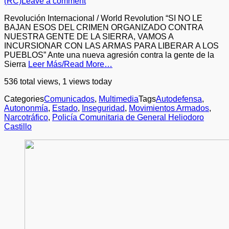
(RC)
Leave a comment
Revolución Internacional / World Revolution “SI NO LE
BAJAN ESOS DEL CRIMEN ORGANIZADO CONTRA
NUESTRA GENTE DE LA SIERRA, VAMOS A
INCURSIONAR CON LAS ARMAS PARA LIBERAR A LOS
PUEBLOS” Ante una nueva agresión contra la gente de la
Sierra
Leer Más/Read More…
536 total views, 1 views today
Categories
Comunicados
,
Multimedia
Tags
Autodefensa
,
Autononmía
,
Estado
,
Inseguridad
,
Movimientos Armados
,
Narcotráfico
,
Policía Comunitaria de General Heliodoro
Castillo