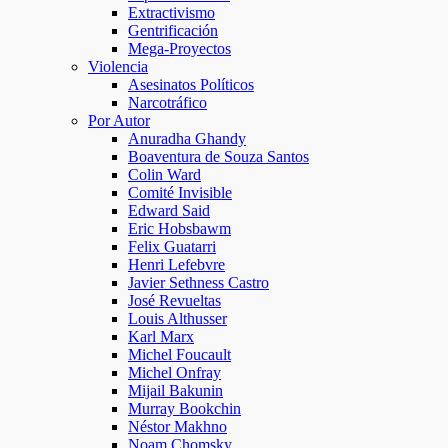
Extractivismo
Gentrificación
Mega-Proyectos
Violencia
Asesinatos Políticos
Narcotráfico
Por Autor
Anuradha Ghandy
Boaventura de Souza Santos
Colin Ward
Comité Invisible
Edward Said
Eric Hobsbawm
Felix Guatarri
Henri Lefebvre
Javier Sethness Castro
José Revueltas
Louis Althusser
Karl Marx
Michel Foucault
Michel Onfray
Mijail Bakunin
Murray Bookchin
Néstor Makhno
Noam Chomsky