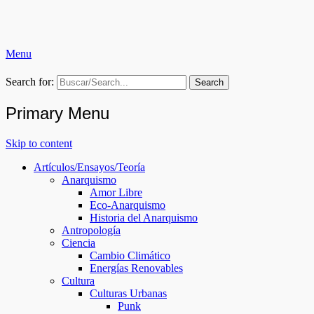
Menu
Ruptura Colectiva (RC)
Search for:
Primary Menu
Skip to content
Artículos/Ensayos/Teoría
Anarquismo
Amor Libre
Eco-Anarquismo
Historia del Anarquismo
Antropología
Ciencia
Cambio Climático
Energías Renovables
Cultura
Culturas Urbanas
Punk