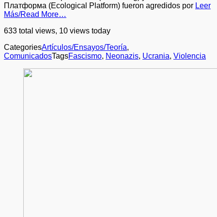
Платформа (Ecological Platform) fueron agredidos por
Leer
Más/Read More…
633 total views, 10 views today
Categories
Artículos/Ensayos/Teoría
,
Comunicados
Tags
Fascismo
,
Neonazis
,
Ucrania
,
Violencia