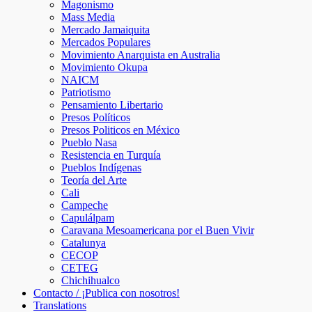
Magonismo
Mass Media
Mercado Jamaiquita
Mercados Populares
Movimiento Anarquista en Australia
Movimiento Okupa
NAICM
Patriotismo
Pensamiento Libertario
Presos Políticos
Presos Politicos en México
Pueblo Nasa
Resistencia en Turquía
Pueblos Indígenas
Teoría del Arte
Cali
Campeche
Capulálpam
Caravana Mesoamericana por el Buen Vivir
Catalunya
CECOP
CETEG
Chichihualco
Contacto / ¡Publica con nosotros!
Translations