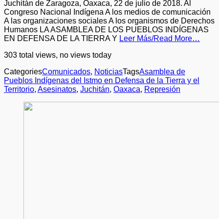
Juchitán de Zaragoza, Oaxaca, 22 de julio de 2018. Al
Congreso Nacional Indígena A los medios de comunicación
A las organizaciones sociales A los organismos de Derechos
Humanos LA ASAMBLEA DE LOS PUEBLOS INDÍGENAS
EN DEFENSA DE LA TIERRA Y
Leer Más/Read More…
303 total views, no views today
Categories
Comunicados
,
Noticias
Tags
Asamblea de
Pueblos Indígenas del Istmo en Defensa de la Tierra y el
Territorio
,
Asesinatos
,
Juchitán
,
Oaxaca
,
Represión