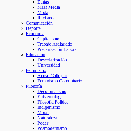
Etnias
Mass Media
Moda
Racismo
Comunicación
Deporte
Economía
Capitalismo
Trabajo Asalariado
Precarización Laboral
Educación
Descolarización
Universidad
Feminismo
Acoso Callejero
Feminismo Comunitario
Filosofía
Decolonialismo
Epistemología
Filosofía Política
Indigenismo
Moral
Naturaleza
Poder
Posmodernismo