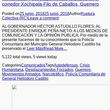
corredor Xochipala-Filo de Caballos, Guerrero
Posted on
25 junio, 2018
25 junio, 2018
Author
Ruptura
Colectiva (RC)
Leave a comment
AL GOBERNADOR HÉCTOR ASTUDILLO FLORES: AL
PRESIDENTE ENRIQUE PEÑA NIETO: A LOS MEDIOS DE
COMUNICACIÓN Y LA OPINIÓN PÚBLICA: Por medio de la
presente hacemos de su conocimiento que la Policía
Comunitaria del Municipio General Heliodoro Castillo ha
preservado el
Leer Más/Read More…
5,122 total views, 5 views today
Categories
Comunicados
Tags
Autodefensas
,
Crisis
Humanitaria
,
Desplazamientos Forzados
,
Guerrero
,
Movimientos Armados
,
Narcotráfico
,
Policía Comunitaria de
General Heliodoro Castillo