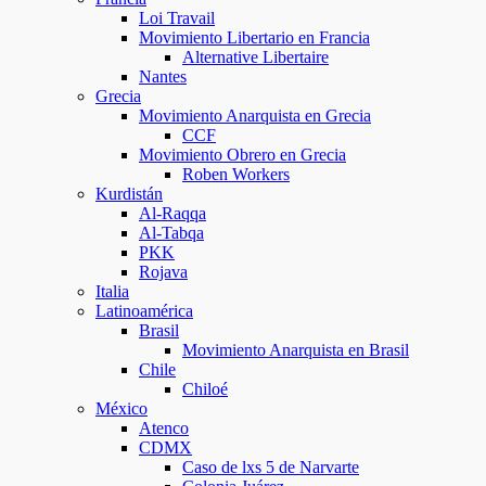
Loi Travail
Movimiento Libertario en Francia
Alternative Libertaire
Nantes
Grecia
Movimiento Anarquista en Grecia
CCF
Movimiento Obrero en Grecia
Roben Workers
Kurdistán
Al-Raqqa
Al-Tabqa
PKK
Rojava
Italia
Latinoamérica
Brasil
Movimiento Anarquista en Brasil
Chile
Chiloé
México
Atenco
CDMX
Caso de lxs 5 de Narvarte