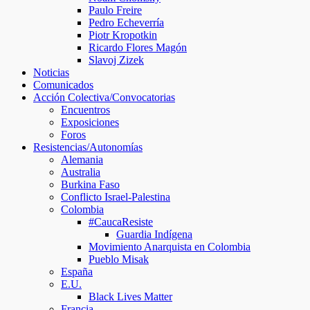
Paulo Freire
Pedro Echeverría
Piotr Kropotkin
Ricardo Flores Magón
Slavoj Zizek
Noticias
Comunicados
Acción Colectiva/Convocatorias
Encuentros
Exposiciones
Foros
Resistencias/Autonomías
Alemania
Australia
Burkina Faso
Conflicto Israel-Palestina
Colombia
#CaucaResiste
Guardia Indígena
Movimiento Anarquista en Colombia
Pueblo Misak
España
E.U.
Black Lives Matter
Francia