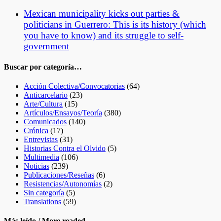
Mexican municipality kicks out parties &
politicians in Guerrero: This is its history (which
you have to know) and its struggle to self-
government
Buscar por categoría…
Acción Colectiva/Convocatorias
(64)
Anticarcelario
(23)
Arte/Cultura
(15)
Artículos/Ensayos/Teoría
(380)
Comunicados
(140)
Crónica
(17)
Entrevistas
(31)
Historias Contra el Olvido
(5)
Multimedia
(106)
Noticias
(239)
Publicaciones/Reseñas
(6)
Resistencias/Autonomías
(2)
Sin categoría
(5)
Translations
(59)
Más leído / More readed