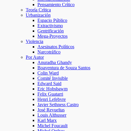
Pensamiento Crítico
Teoría Crítica
Urbanización
Espacio Público
Extractivismo
Gentrificación
Mega-Proyectos
Violencia
Asesinatos Políticos
Narcotráfico
Por Autor
Anuradha Ghandy
Boaventura de Souza Santos
Colin Ward
Comité Invisible
Edward Said
Eric Hobsbawm
Felix Guatarri
Henri Lefebvre
Javier Sethness Castro
José Revueltas
Louis Althusser
Karl Marx
Michel Foucault
Michel Onfray