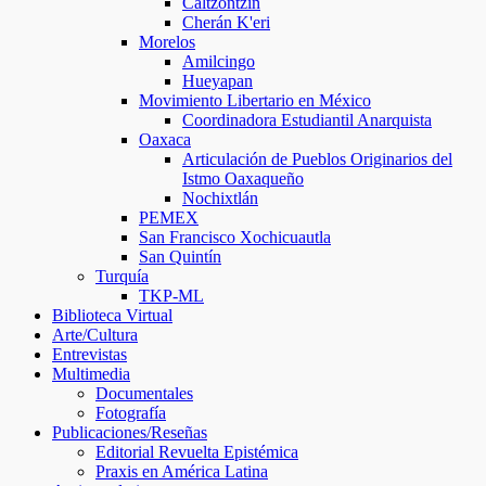
Caltzontzin
Cherán K'eri
Morelos
Amilcingo
Hueyapan
Movimiento Libertario en México
Coordinadora Estudiantil Anarquista
Oaxaca
Articulación de Pueblos Originarios del
Istmo Oaxaqueño
Nochixtlán
PEMEX
San Francisco Xochicuautla
San Quintín
Turquía
TKP-ML
Biblioteca Virtual
Arte/Cultura
Entrevistas
Multimedia
Documentales
Fotografía
Publicaciones/Reseñas
Editorial Revuelta Epistémica
Praxis en América Latina