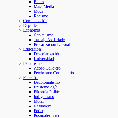
Etnias
Mass Media
Moda
Racismo
Comunicación
Deporte
Economía
Capitalismo
Trabajo Asalariado
Precarización Laboral
Educación
Descolarización
Universidad
Feminismo
Acoso Callejero
Feminismo Comunitario
Filosofía
Decolonialismo
Epistemología
Filosofía Política
Indigenismo
Moral
Naturaleza
Poder
Posmodernismo