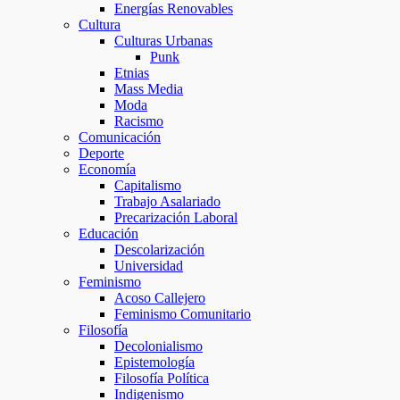
Energías Renovables
Cultura
Culturas Urbanas
Punk
Etnias
Mass Media
Moda
Racismo
Comunicación
Deporte
Economía
Capitalismo
Trabajo Asalariado
Precarización Laboral
Educación
Descolarización
Universidad
Feminismo
Acoso Callejero
Feminismo Comunitario
Filosofía
Decolonialismo
Epistemología
Filosofía Política
Indigenismo