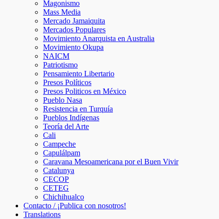
Magonismo
Mass Media
Mercado Jamaiquita
Mercados Populares
Movimiento Anarquista en Australia
Movimiento Okupa
NAICM
Patriotismo
Pensamiento Libertario
Presos Políticos
Presos Politicos en México
Pueblo Nasa
Resistencia en Turquía
Pueblos Indígenas
Teoría del Arte
Cali
Campeche
Capulálpam
Caravana Mesoamericana por el Buen Vivir
Catalunya
CECOP
CETEG
Chichihualco
Contacto / ¡Publica con nosotros!
Translations