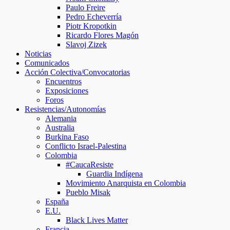
Paulo Freire
Pedro Echeverría
Piotr Kropotkin
Ricardo Flores Magón
Slavoj Zizek
Noticias
Comunicados
Acción Colectiva/Convocatorias
Encuentros
Exposiciones
Foros
Resistencias/Autonomías
Alemania
Australia
Burkina Faso
Conflicto Israel-Palestina
Colombia
#CaucaResiste
Guardia Indígena
Movimiento Anarquista en Colombia
Pueblo Misak
España
E.U.
Black Lives Matter
Francia