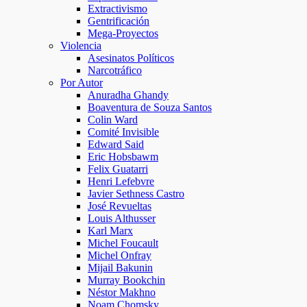
Extractivismo
Gentrificación
Mega-Proyectos
Violencia
Asesinatos Políticos
Narcotráfico
Por Autor
Anuradha Ghandy
Boaventura de Souza Santos
Colin Ward
Comité Invisible
Edward Said
Eric Hobsbawm
Felix Guatarri
Henri Lefebvre
Javier Sethness Castro
José Revueltas
Louis Althusser
Karl Marx
Michel Foucault
Michel Onfray
Mijail Bakunin
Murray Bookchin
Néstor Makhno
Noam Chomsky