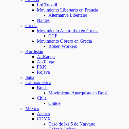
Loi Travail
Movimiento Libertario en Francia
Alternative Libertaire
Nantes
Grecia
Movimiento Anarquista en Grecia
CCF
Movimiento Obrero en Grecia
Roben Workers
Kurdistán
Al-Raqqa
Al-Tabqa
PKK
Rojava
Italia
Latinoamérica
Brasil
Movimiento Anarquista en Brasil
Chile
Chiloé
México
Atenco
CDMX
Caso de lxs 5 de Narvarte