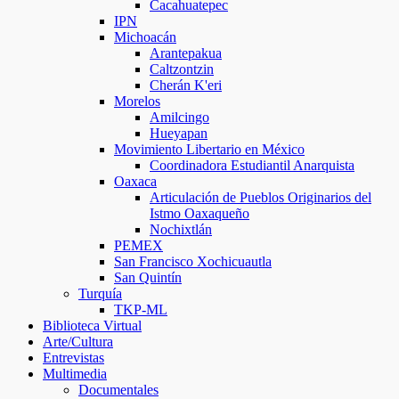
Cacahuatepec
IPN
Michoacán
Arantepakua
Caltzontzin
Cherán K'eri
Morelos
Amilcingo
Hueyapan
Movimiento Libertario en México
Coordinadora Estudiantil Anarquista
Oaxaca
Articulación de Pueblos Originarios del
Istmo Oaxaqueño
Nochixtlán
PEMEX
San Francisco Xochicuautla
San Quintín
Turquía
TKP-ML
Biblioteca Virtual
Arte/Cultura
Entrevistas
Multimedia
Documentales