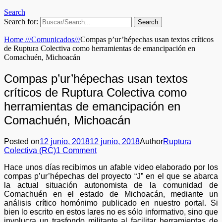
Search
Search for:
Home
///
Comunicados
///
Compas p’ur’hépechas usan textos críticos
de Ruptura Colectiva como herramientas de emancipación en
Comachuén, Michoacán
Compas p’ur’hépechas usan textos
críticos de Ruptura Colectiva como
herramientas de emancipación en
Comachuén, Michoacán
Posted on
12 junio, 2018
12 junio, 2018
Author
Ruptura
Colectiva (RC)
1 Comment
Hace unos días recibimos un afable video elaborado por los
compas p’ur’hépechas del proyecto “J” en el que se abarca
la actual situación autonomista de la comunidad de
Comachuén en el estado de Michoacán, mediante un
análisis crítico homónimo publicado en nuestro portal. Si
bien lo escrito en estos lares no es sólo informativo, sino que
involucra un trasfondo militante al facilitar herramientas de