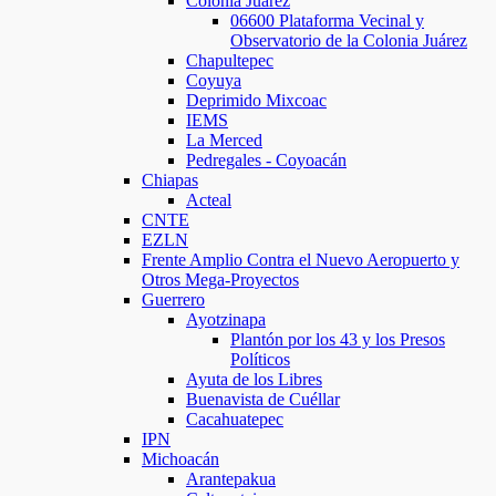
Colonia Juárez
06600 Plataforma Vecinal y
Observatorio de la Colonia Juárez
Chapultepec
Coyuya
Deprimido Mixcoac
IEMS
La Merced
Pedregales - Coyoacán
Chiapas
Acteal
CNTE
EZLN
Frente Amplio Contra el Nuevo Aeropuerto y
Otros Mega-Proyectos
Guerrero
Ayotzinapa
Plantón por los 43 y los Presos
Políticos
Ayuta de los Libres
Buenavista de Cuéllar
Cacahuatepec
IPN
Michoacán
Arantepakua