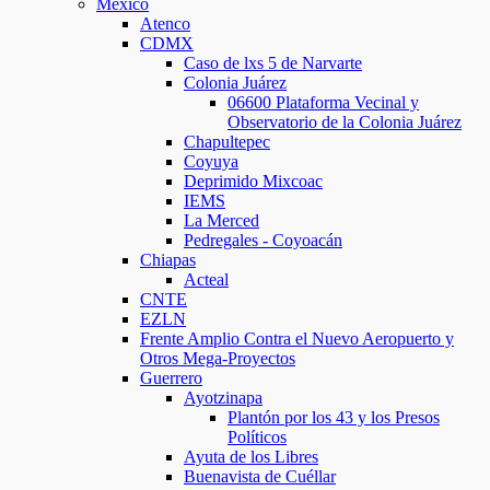
México
Atenco
CDMX
Caso de lxs 5 de Narvarte
Colonia Juárez
06600 Plataforma Vecinal y
Observatorio de la Colonia Juárez
Chapultepec
Coyuya
Deprimido Mixcoac
IEMS
La Merced
Pedregales - Coyoacán
Chiapas
Acteal
CNTE
EZLN
Frente Amplio Contra el Nuevo Aeropuerto y
Otros Mega-Proyectos
Guerrero
Ayotzinapa
Plantón por los 43 y los Presos
Políticos
Ayuta de los Libres
Buenavista de Cuéllar