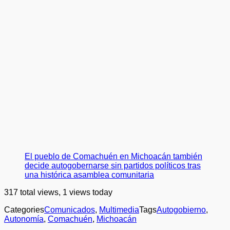
El pueblo de Comachuén en Michoacán también
decide autogobernarse sin partidos políticos tras
una histórica asamblea comunitaria
317 total views, 1 views today
Categories
Comunicados
,
Multimedia
Tags
Autogobierno
,
Autonomía
,
Comachuén
,
Michoacán