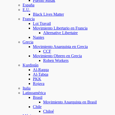
Pueblo Misak
España
E.U.
Black Lives Matter
Francia
Loi Travail
Movimiento Libertario en Francia
Alternative Libertaire
Nantes
Grecia
Movimiento Anarquista en Grecia
CCF
Movimiento Obrero en Grecia
Roben Workers
Kurdistán
Al-Raqqa
Al-Tabqa
PKK
Rojava
Italia
Latinoamérica
Brasil
Movimiento Anarquista en Brasil
Chile
Chiloé