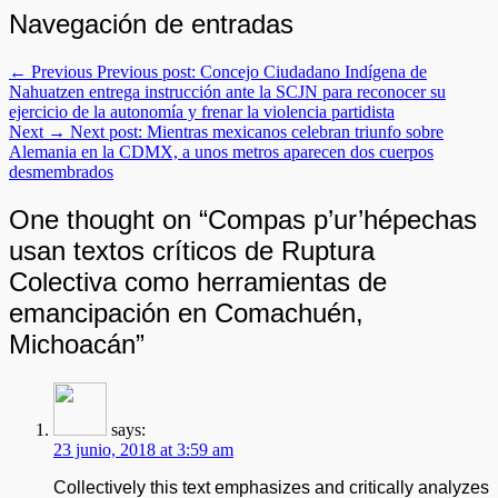
Navegación de entradas
← Previous
Previous post:
Concejo Ciudadano Indígena de
Nahuatzen entrega instrucción ante la SCJN para reconocer su
ejercicio de la autonomía y frenar la violencia partidista
Next →
Next post:
Mientras mexicanos celebran triunfo sobre
Alemania en la CDMX, a unos metros aparecen dos cuerpos
desmembrados
One thought on “
Compas p’ur’hépechas
usan textos críticos de Ruptura
Colectiva como herramientas de
emancipación en Comachuén,
Michoacán
”
says:
23 junio, 2018 at 3:59 am
Collectively this text emphasizes and critically analyzes