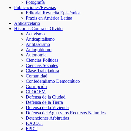
Fotografía
Publicaciones/Reseñas
Editorial Revuelta Epistémica
Praxis en América Latina
Anticarcelario
Historias Contra el Olvido
Activismo
Anticapitalismo
Antifascismo
Autogobierno
Autonomía
Ciencias Políticas
Ciencias Sociales
Clase Trabajadora
Comunidad
Confederalismo Democrático
Corrupción
CPOOEM
Defensa de la Ciudad
Defensa de la Tierra
Defensa de la Vivienda
Defensa del Agua y los Recursos Naturales
Detenciones Arbitrarias
F.A.C.C.
FPDT