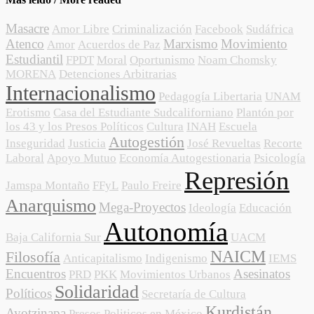
Masacre
Amor Libre
Criminalización
Facebook
Sudáfrica
Atenco
Marxismo
Movimiento
Amor
Acuerdos de Paz
Estudiantil
FPDT
Moral
Oportunismo
Noam Chomsky
MORENA
Detenciones Arbitrarias
Internacionalismo
Pedagogía Libertaria
UNAM
Erotismo
Casa del Estudiante Sudcaliforniano
Plantón por
los 43 y los Presos Políticos
Cultura
INAH
Escuela
Autogestión
Inseguridad
Justicia
José Revueltas
Recorte
Laboral
Apoyo Mutuo
Economía Autogestionaria
Psicología
Represión
Jamspa Montaño
FFyL
Paulo Freire
Anarquismo
Mega-Proyectos
Ideología
Educación
Autonomía
Baja California Sur
UACM
NAICM
Filosofía
Anticapitalismo
Indigenismo
IEMS
Encuentros
Asesinatos
PRD
PKK
Movimientos Urbanos
Solidaridad
Políticos
Secretaría de Cultura
Kurdistán
Ayotzinapa
Presos Politicos en México