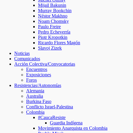
Mijail Bakunin
Murray Bookchin
Néstor Makhno
Noam Chomsky
Paulo Freire
Pedro Echeverría
Piotr Kropotkin
Ricardo Flores Magón
Slavoj Zizek
Noticias
Comunicados
Acción Colectiva/Convocatorias
Encuentros
Exposiciones
Foros
Resistencias/Autonomías
Alemania
Australia
Burkina Faso
Conflicto Israel-Palestina
Colombia
#CaucaResiste
Guardia Indígena
Movimiento Anarquista en Colombia