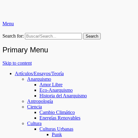
Menu
Ruptura Colectiva (RC)
Search for:
Primary Menu
Skip to content
Artículos/Ensayos/Teoría
Anarquismo
Amor Libre
Eco-Anarquismo
Historia del Anarquismo
Antropología
Ciencia
Cambio Climático
Energías Renovables
Cultura
Culturas Urbanas
Punk