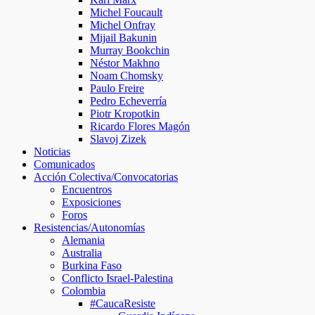
Michel Foucault
Michel Onfray
Mijail Bakunin
Murray Bookchin
Néstor Makhno
Noam Chomsky
Paulo Freire
Pedro Echeverría
Piotr Kropotkin
Ricardo Flores Magón
Slavoj Zizek
Noticias
Comunicados
Acción Colectiva/Convocatorias
Encuentros
Exposiciones
Foros
Resistencias/Autonomías
Alemania
Australia
Burkina Faso
Conflicto Israel-Palestina
Colombia
#CaucaResiste