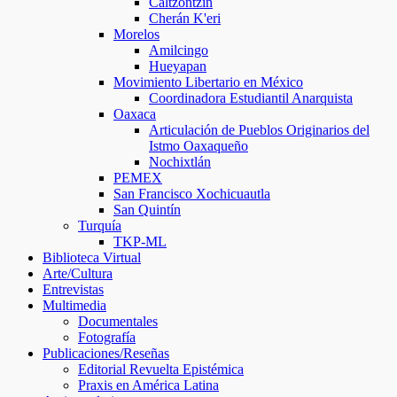
Caltzontzin
Cherán K'eri
Morelos
Amilcingo
Hueyapan
Movimiento Libertario en México
Coordinadora Estudiantil Anarquista
Oaxaca
Articulación de Pueblos Originarios del
Istmo Oaxaqueño
Nochixtlán
PEMEX
San Francisco Xochicuautla
San Quintín
Turquía
TKP-ML
Biblioteca Virtual
Arte/Cultura
Entrevistas
Multimedia
Documentales
Fotografía
Publicaciones/Reseñas
Editorial Revuelta Epistémica
Praxis en América Latina