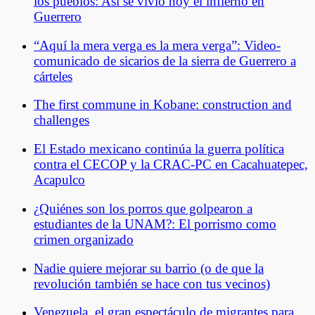
los pueblos: Así se vivió hoy el infierno en
Guerrero
“Aquí la mera verga es la mera verga”: Video-
comunicado de sicarios de la sierra de Guerrero a
cárteles
The first commune in Kobane: construction and
challenges
El Estado mexicano continúa la guerra política
contra el CECOP y la CRAC-PC en Cacahuatepec,
Acapulco
¿Quiénes son los porros que golpearon a
estudiantes de la UNAM?: El porrismo como
crimen organizado
Nadie quiere mejorar su barrio (o de que la
revolución también se hace con tus vecinos)
Venezuela, el gran espectáculo de migrantes para