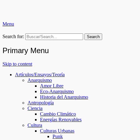
Menu
Ruptura Colectiva (RC)
Search for:
Primary Menu
Skip to content
Artículos/Ensayos/Teoría
Anarquismo
Amor Libre
Eco-Anarquismo
Historia del Anarquismo
Antropología
Ciencia
Cambio Climático
Energías Renovables
Cultura
Culturas Urbanas
Punk