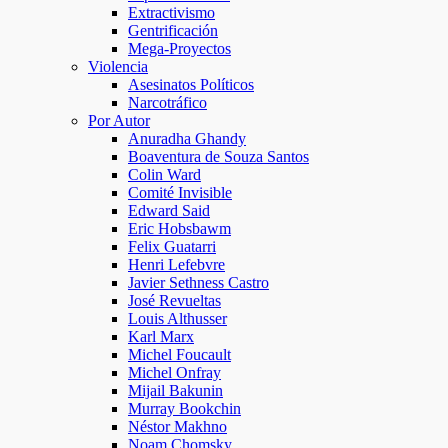
Extractivismo
Gentrificación
Mega-Proyectos
Violencia
Asesinatos Políticos
Narcotráfico
Por Autor
Anuradha Ghandy
Boaventura de Souza Santos
Colin Ward
Comité Invisible
Edward Said
Eric Hobsbawm
Felix Guatarri
Henri Lefebvre
Javier Sethness Castro
José Revueltas
Louis Althusser
Karl Marx
Michel Foucault
Michel Onfray
Mijail Bakunin
Murray Bookchin
Néstor Makhno
Noam Chomsky