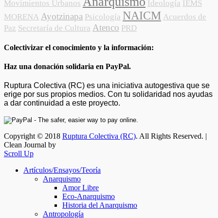
Anarquismo
Movimientos Urbanos
Ideología
IEMS
NAICM
Ayotzinapa
MORENA
Psicología
Acuerdos de
Atenco
Paz
Secretaría de Cultura
PRD
Colectivizar el conocimiento y la información:
Haz una donación solidaria en PayPal.
Ruptura Colectiva (RC) es una iniciativa autogestiva que se
erige por sus propios medios. Con tu solidaridad nos ayudas
a dar continuidad a este proyecto.
Copyright © 2018
Ruptura Colectiva (RC)
. All Rights Reserved. |
Clean Journal by
Scroll Up
Artículos/Ensayos/Teoría
Anarquismo
Amor Libre
Eco-Anarquismo
Historia del Anarquismo
Antropología