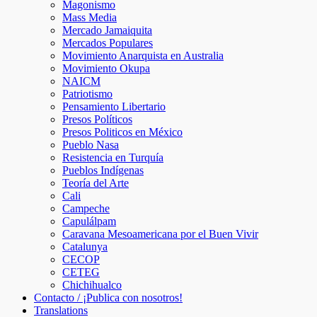
Magonismo
Mass Media
Mercado Jamaiquita
Mercados Populares
Movimiento Anarquista en Australia
Movimiento Okupa
NAICM
Patriotismo
Pensamiento Libertario
Presos Políticos
Presos Politicos en México
Pueblo Nasa
Resistencia en Turquía
Pueblos Indígenas
Teoría del Arte
Cali
Campeche
Capulálpam
Caravana Mesoamericana por el Buen Vivir
Catalunya
CECOP
CETEG
Chichihualco
Contacto / ¡Publica con nosotros!
Translations