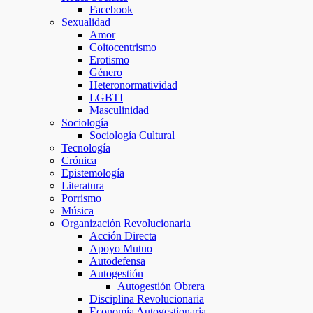
Facebook
Sexualidad
Amor
Coitocentrismo
Erotismo
Género
Heteronormatividad
LGBTI
Masculinidad
Sociología
Sociología Cultural
Tecnología
Crónica
Epistemología
Literatura
Porrismo
Música
Organización Revolucionaria
Acción Directa
Apoyo Mutuo
Autodefensa
Autogestión
Autogestión Obrera
Disciplina Revolucionaria
Economía Autogestionaria