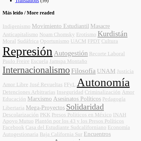
Translations
(59)
Más leído / More readed
Movimiento Estudiantil
Masacre
Indigenismo
Kurdistán
Anticapitalismo
Noam Chomsky
Erotismo
Moral
Sudáfrica
Oportunismo
UACM
FPDT
Cultura
Represión
Autogestión
Recorte Laboral
Paulo Freire
Escuela
Jamspa Montaño
Internacionalismo
Filosofía
UNAM
Justicia
Autonomía
Amor Libre
José Revueltas
FFyL
Detenciones Arbitrarias
Inseguridad
Criminalización
Amor
Marxismo
Asesinatos Políticos
Educación
Pedagogía
Solidaridad
Mega-Proyectos
Libertaria
Descolarización
PKK
Presos Politicos en México
INAH
Apoyo Mutuo
Plantón por los 43 y los Presos Políticos
Facebook
Casa del Estudiante Sudcaliforniano
Economía
Encuentros
Autogestionaria
Baja California Sur