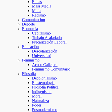
Etnias
Mass Media
Moda
Racismo
Comunicación
Deporte
Economía
Capitalismo
Trabajo Asalariado
Precarización Laboral
Educación
Descolarización
Universidad
Feminismo
Acoso Callejero
Feminismo Comunitario
Filosofía
Decolonialismo
Epistemología
Filosofía Política
Indigenismo
Moral
Naturaleza
Poder
Posmodernismo