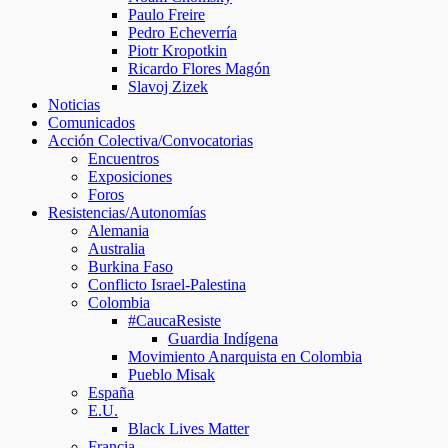
Paulo Freire
Pedro Echeverría
Piotr Kropotkin
Ricardo Flores Magón
Slavoj Zizek
Noticias
Comunicados
Acción Colectiva/Convocatorias
Encuentros
Exposiciones
Foros
Resistencias/Autonomías
Alemania
Australia
Burkina Faso
Conflicto Israel-Palestina
Colombia
#CaucaResiste
Guardia Indígena
Movimiento Anarquista en Colombia
Pueblo Misak
España
E.U.
Black Lives Matter
Francia