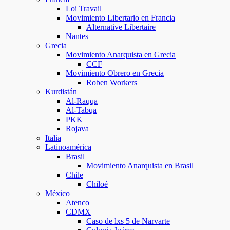
Loi Travail
Movimiento Libertario en Francia
Alternative Libertaire
Nantes
Grecia
Movimiento Anarquista en Grecia
CCF
Movimiento Obrero en Grecia
Roben Workers
Kurdistán
Al-Raqqa
Al-Tabqa
PKK
Rojava
Italia
Latinoamérica
Brasil
Movimiento Anarquista en Brasil
Chile
Chiloé
México
Atenco
CDMX
Caso de lxs 5 de Narvarte