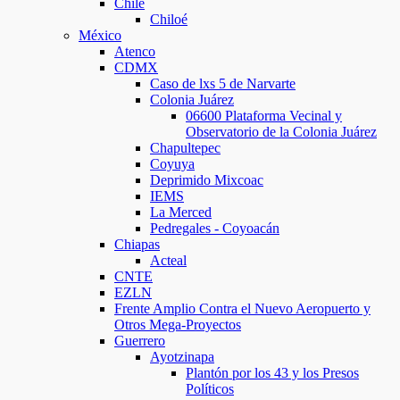
Chile
Chiloé
México
Atenco
CDMX
Caso de lxs 5 de Narvarte
Colonia Juárez
06600 Plataforma Vecinal y
Observatorio de la Colonia Juárez
Chapultepec
Coyuya
Deprimido Mixcoac
IEMS
La Merced
Pedregales - Coyoacán
Chiapas
Acteal
CNTE
EZLN
Frente Amplio Contra el Nuevo Aeropuerto y
Otros Mega-Proyectos
Guerrero
Ayotzinapa
Plantón por los 43 y los Presos
Políticos