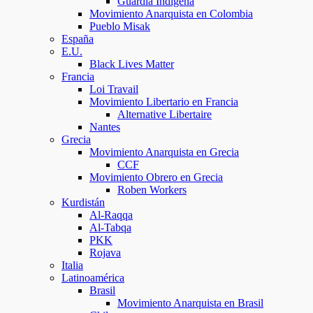
Guardia Indígena
Movimiento Anarquista en Colombia
Pueblo Misak
España
E.U.
Black Lives Matter
Francia
Loi Travail
Movimiento Libertario en Francia
Alternative Libertaire
Nantes
Grecia
Movimiento Anarquista en Grecia
CCF
Movimiento Obrero en Grecia
Roben Workers
Kurdistán
Al-Raqqa
Al-Tabqa
PKK
Rojava
Italia
Latinoamérica
Brasil
Movimiento Anarquista en Brasil