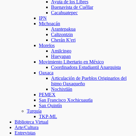
Ayuta de los Libres
Buenavista de Cuéllar
Cacahuatepec
IPN
Michoacán
Arantepakua
Caltzontzin
Cherán K'eri
Morelos
Amilcingo
Hueyapan
Movimiento Libertario en México
Coordinadora Estudiantil Anarquista
Oaxaca
Articulación de Pueblos Originarios del
Istmo Oaxaqueño
Nochixtlán
PEMEX
San Francisco Xochicuautla
San Quintín
Turquía
TKP-ML
Biblioteca Virtual
Arte/Cultura
Entrevistas