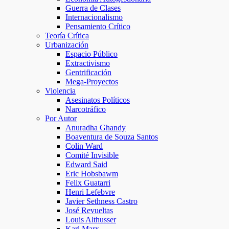
Guerra de Clases
Internacionalismo
Pensamiento Crítico
Teoría Crítica
Urbanización
Espacio Público
Extractivismo
Gentrificación
Mega-Proyectos
Violencia
Asesinatos Políticos
Narcotráfico
Por Autor
Anuradha Ghandy
Boaventura de Souza Santos
Colin Ward
Comité Invisible
Edward Said
Eric Hobsbawm
Felix Guatarri
Henri Lefebvre
Javier Sethness Castro
José Revueltas
Louis Althusser
Karl Marx