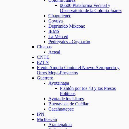
Colonia Juárez
06600 Plataforma Vecinal y
Observatorio de la Colonia Juárez
Chapultepec
Coyuya
Deprimido Mixcoac
IEMS
La Merced
Pedregales - Coyoacán
Chiapas
Acteal
CNTE
EZLN
Frente Amplio Contra el Nuevo Aeropuerto y
Otros Mega-Proyectos
Guerrero
Ayotzinapa
Plantón por los 43 y los Presos
Políticos
Ayuta de los Libres
Buenavista de Cuéllar
Cacahuatepec
IPN
Michoacán
Arantepakua