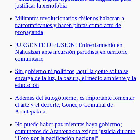
justificar la xenofobia
Militantes revolucionarios chilenos balacean a
narcotraficantes y hacen pintas como acto de
propaganda
¡URGENTE DIFUSIÓN! Enfrentamiento en
Nahuatzen ante incursión partidista en territorio
comunitario
Sin gobierno ni políticos, aquí la gente solita se
encarga de la luz, la basura, el medio ambiente y la
educación
Además del autogobierno, es importante fomentar
el arte y el deporte; Concejo Comunal de
Arantepakua
No puede haber paz mientras haya gobierno;
comuneros de Arantepakua exigen justicia durante
“Foro por la pacificación nacional”