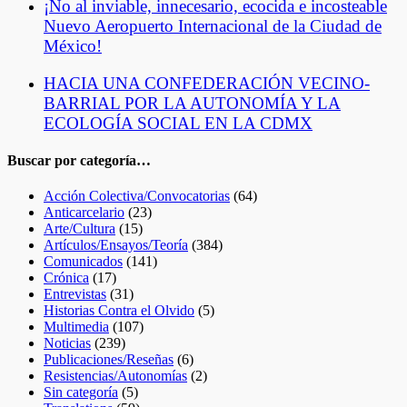
¡No al inviable, innecesario, ecocida e incosteable
Nuevo Aeropuerto Internacional de la Ciudad de
México!
HACIA UNA CONFEDERACIÓN VECINO-
BARRIAL POR LA AUTONOMÍA Y LA
ECOLOGÍA SOCIAL EN LA CDMX
Buscar por categoría…
Acción Colectiva/Convocatorias
(64)
Anticarcelario
(23)
Arte/Cultura
(15)
Artículos/Ensayos/Teoría
(384)
Comunicados
(141)
Crónica
(17)
Entrevistas
(31)
Historias Contra el Olvido
(5)
Multimedia
(107)
Noticias
(239)
Publicaciones/Reseñas
(6)
Resistencias/Autonomías
(2)
Sin categoría
(5)