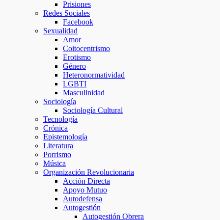
Prisiones
Redes Sociales
Facebook
Sexualidad
Amor
Coitocentrismo
Erotismo
Género
Heteronormatividad
LGBTI
Masculinidad
Sociología
Sociología Cultural
Tecnología
Crónica
Epistemología
Literatura
Porrismo
Música
Organización Revolucionaria
Acción Directa
Apoyo Mutuo
Autodefensa
Autogestión
Autogestión Obrera