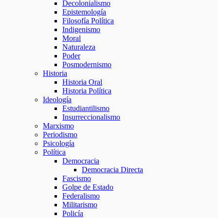
Decolonialismo
Epistemología
Filosofía Política
Indigenismo
Moral
Naturaleza
Poder
Posmodernismo
Historia
Historia Oral
Historia Política
Ideología
Estudiantilismo
Insurreccionalismo
Marxismo
Periodismo
Psicología
Política
Democracia
Democracia Directa
Fascismo
Golpe de Estado
Federalismo
Militarismo
Policía