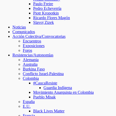
Paulo Freire
Pedro Echeverría
Piotr Kropotkin
Ricardo Flores Magón
Slavoj Zizek
Noticias
Comunicados
Acción Colectiva/Convocatorias
Encuentros
Exposiciones
Foros
Resistencias/Autonomías
Alemania
Australia
Burkina Faso
Conflicto Israel-Palestina
Colombia
#CaucaResiste
Guardia Indígena
Movimiento Anarquista en Colombia
Pueblo Misak
España
E.U.
Black Lives Matter
Francia