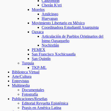
Caltzontzin
Cherán K'eri
Morelos
Amilcingo
Hueyapan
Movimiento Libertario en México
Coordinadora Estudiantil Anarquista
Oaxaca
Articulación de Pueblos Originarios del
Istmo Oaxaqueño
Nochixtlán
PEMEX
San Francisco Xochicuautla
San Quintín
Turquía
TKP-ML
Biblioteca Virtual
Arte/Cultura
Entrevistas
Multimedia
Documentales
Fotografía
Publicaciones/Reseñas
Editorial Revuelta Epistémica
Praxis en América Latina