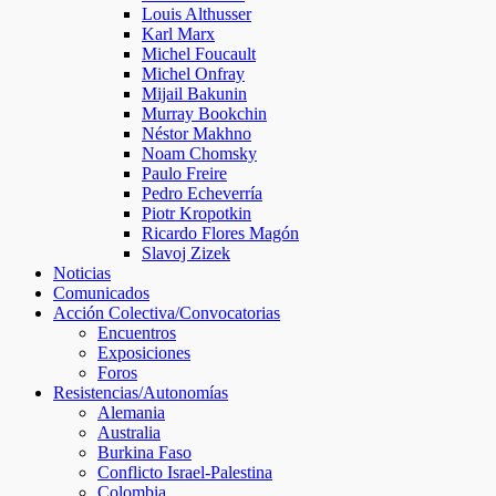
Louis Althusser
Karl Marx
Michel Foucault
Michel Onfray
Mijail Bakunin
Murray Bookchin
Néstor Makhno
Noam Chomsky
Paulo Freire
Pedro Echeverría
Piotr Kropotkin
Ricardo Flores Magón
Slavoj Zizek
Noticias
Comunicados
Acción Colectiva/Convocatorias
Encuentros
Exposiciones
Foros
Resistencias/Autonomías
Alemania
Australia
Burkina Faso
Conflicto Israel-Palestina
Colombia