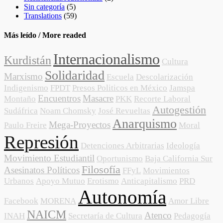
Sin categoría
(5)
Translations
(59)
Más leído / More readed
Internacionalismo
Kurdistán
Cultura
Solidaridad
Marxismo
Escuela
Descolarización
Indigenismo
FPDT
Presos Politicos en México
Jamspa
Encuentros
Masacre
Montaño
PKK
Recorte Laboral
Autogestión
Sudáfrica
Noam Chomsky
José Revueltas
Anarquismo
Mega-Proyectos
Paulo Freire
Moral
Represión
Detenciones Arbitrarias
Ideología
Movimiento Estudiantil
Oportunismo
Baja California Sur
Filosofía
Asesinatos Políticos
FFyL
Movimientos
Urbanos
Apoyo Mutuo
Erotismo
Anticapitalismo
PRD
Autonomía
Facebook
MORENA
Amor Libre
NAICM
Atenco
INAH
Secretaría de Cultura
Pedagogía