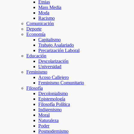
Etnias
Mass Media
Moda
Racismo
Comunicación
Deporte
Economía
Capitalismo
Trabajo Asalariado
Precarización Laboral
Educación
Descolarización
Universidad
Feminismo
Acoso Callejero
Feminismo Comunitario
Filosofía
Decolonialismo
Epistemología
Filosofía Política
Indigenismo
Moral
Naturaleza
Poder
Posmodernismo