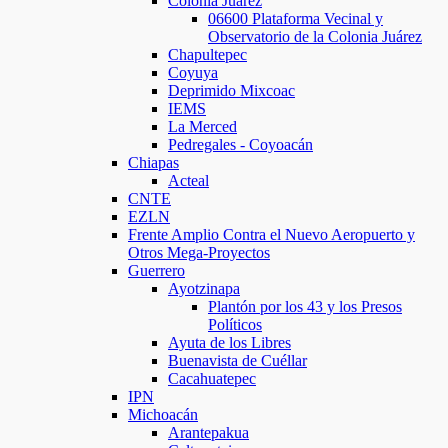
Colonia Juárez
06600 Plataforma Vecinal y
Observatorio de la Colonia Juárez
Chapultepec
Coyuya
Deprimido Mixcoac
IEMS
La Merced
Pedregales - Coyoacán
Chiapas
Acteal
CNTE
EZLN
Frente Amplio Contra el Nuevo Aeropuerto y
Otros Mega-Proyectos
Guerrero
Ayotzinapa
Plantón por los 43 y los Presos
Políticos
Ayuta de los Libres
Buenavista de Cuéllar
Cacahuatepec
IPN
Michoacán
Arantepakua