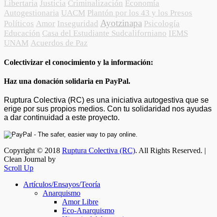
Libertaria
Justicia
Criminalización
Economía
Autogestionaria
UACM
Plantón por los 43 y los Presos
Ayotzinapa
Políticos
Amor
Inseguridad
Psicología
Educación
Casa del Estudiante Sudcaliforniano
IEMS
UNAM
Acuerdos de Paz
Colectivizar el conocimiento y la información:
Haz una donación solidaria en PayPal.
Ruptura Colectiva (RC) es una iniciativa autogestiva que se
erige por sus propios medios. Con tu solidaridad nos ayudas
a dar continuidad a este proyecto.
Copyright © 2018
Ruptura Colectiva (RC)
. All Rights Reserved. |
Clean Journal by
Scroll Up
Artículos/Ensayos/Teoría
Anarquismo
Amor Libre
Eco-Anarquismo