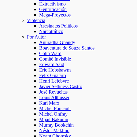
Extractivismo
Gentrificación
Mega-Proyectos
Violencia
Asesinatos Políticos
Narcotráfico
Por Autor
Anuradha Ghandy
Boaventura de Souza Santos
Colin Ward
Comité Invisible
Edward Said
Eric Hobsbawm
Felix Guatarri
Henri Lefebvre
Javier Sethness Castro
José Revueltas
Louis Althusser
Karl Marx
Michel Foucault
Michel Onfray
Mijail Bakunin
Murray Bookchin
Néstor Makhno
Noam Chomsky