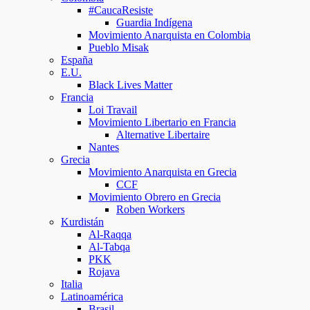
#CaucaResiste
Guardia Indígena
Movimiento Anarquista en Colombia
Pueblo Misak
España
E.U.
Black Lives Matter
Francia
Loi Travail
Movimiento Libertario en Francia
Alternative Libertaire
Nantes
Grecia
Movimiento Anarquista en Grecia
CCF
Movimiento Obrero en Grecia
Roben Workers
Kurdistán
Al-Raqqa
Al-Tabqa
PKK
Rojava
Italia
Latinoamérica
Brasil