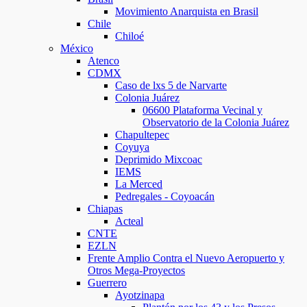
Movimiento Anarquista en Brasil
Chile
Chiloé
México
Atenco
CDMX
Caso de lxs 5 de Narvarte
Colonia Juárez
06600 Plataforma Vecinal y
Observatorio de la Colonia Juárez
Chapultepec
Coyuya
Deprimido Mixcoac
IEMS
La Merced
Pedregales - Coyoacán
Chiapas
Acteal
CNTE
EZLN
Frente Amplio Contra el Nuevo Aeropuerto y
Otros Mega-Proyectos
Guerrero
Ayotzinapa