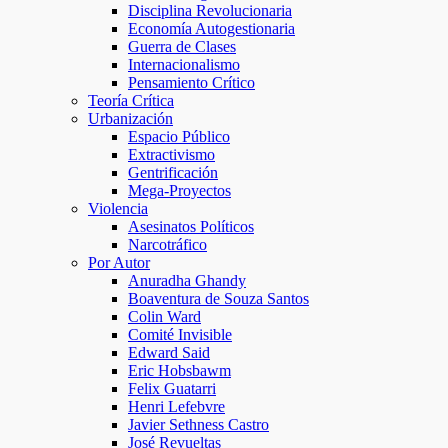
Disciplina Revolucionaria
Economía Autogestionaria
Guerra de Clases
Internacionalismo
Pensamiento Crítico
Teoría Crítica
Urbanización
Espacio Público
Extractivismo
Gentrificación
Mega-Proyectos
Violencia
Asesinatos Políticos
Narcotráfico
Por Autor
Anuradha Ghandy
Boaventura de Souza Santos
Colin Ward
Comité Invisible
Edward Said
Eric Hobsbawm
Felix Guatarri
Henri Lefebvre
Javier Sethness Castro
José Revueltas