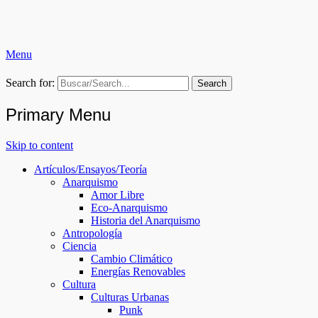
Menu
Ruptura Colectiva (RC)
Search for:
Primary Menu
Skip to content
Artículos/Ensayos/Teoría
Anarquismo
Amor Libre
Eco-Anarquismo
Historia del Anarquismo
Antropología
Ciencia
Cambio Climático
Energías Renovables
Cultura
Culturas Urbanas
Punk