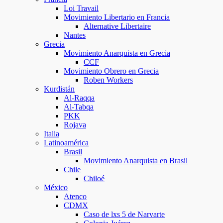
Loi Travail
Movimiento Libertario en Francia
Alternative Libertaire
Nantes
Grecia
Movimiento Anarquista en Grecia
CCF
Movimiento Obrero en Grecia
Roben Workers
Kurdistán
Al-Raqqa
Al-Tabqa
PKK
Rojava
Italia
Latinoamérica
Brasil
Movimiento Anarquista en Brasil
Chile
Chiloé
México
Atenco
CDMX
Caso de lxs 5 de Narvarte