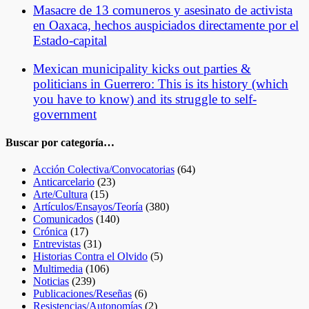
Masacre de 13 comuneros y asesinato de activista
en Oaxaca, hechos auspiciados directamente por el
Estado-capital
Mexican municipality kicks out parties &
politicians in Guerrero: This is its history (which
you have to know) and its struggle to self-
government
Buscar por categoría…
Acción Colectiva/Convocatorias
(64)
Anticarcelario
(23)
Arte/Cultura
(15)
Artículos/Ensayos/Teoría
(380)
Comunicados
(140)
Crónica
(17)
Entrevistas
(31)
Historias Contra el Olvido
(5)
Multimedia
(106)
Noticias
(239)
Publicaciones/Reseñas
(6)
Resistencias/Autonomías
(2)