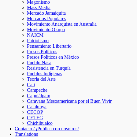
Magonismo
Mass Media
Mercado Jamaiquita
Mercados Populares
Movimiento Anarquista en Australia
Movimiento Okupa
NAICM
Patriotismo
Pensamiento Libertario
Presos Políticos
Presos Politicos en México
Pueblo Nasa
Resistencia en Turquía
Pueblos Indígenas
Teoría del Arte
Cali
Campeche
Capulálpam
Caravana Mesoamericana por el Buen Vivir
Catalunya
CECOP
CETEG
Chichihualco
Contacto / ¡Publica con nosotros!
Translations